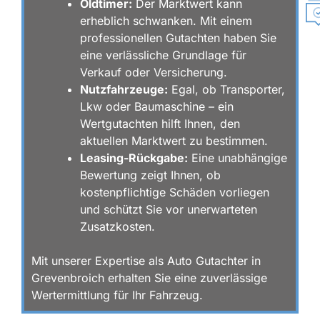
Oldtimer:
Der Marktwert kann
erheblich schwanken. Mit einem
R
professionellen Gutachten haben Sie
ü
eine verlässliche Grundlage für
c
Verkauf oder Versicherung.
k
r
Nutzfahrzeuge:
Egal, ob Transporter,
u
Lkw oder Baumaschine – ein
F
f
Wertgutachten hilft Ihnen, den
A
a
aktuellen Marktwert zu bestimmen.
Q
n
f
Leasing-Rückgabe:
Eine unabhängige
r
Bewertung zeigt Ihnen, ob
a
kostenpflichtige Schäden vorliegen
g
und schützt Sie vor unerwarteten
e
n
Zusatzkosten.
Mit unserer Expertise als Auto Gutachter in
Grevenbroich erhalten Sie eine zuverlässige
Wertermittlung für Ihr Fahrzeug.