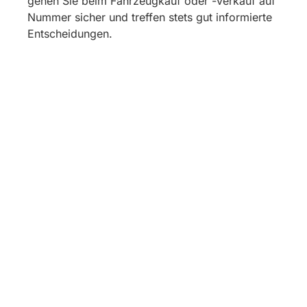
gehen Sie beim Fahrzeugkauf oder -verkauf auf
Nummer sicher und treffen stets gut informierte
Entscheidungen.
PKW GUTACHTER GREVENBROICH – IHRE
SICHERHEIT STEHT FÜR UNS AN ERSTER
STELLE
Sie sind in Grevenbroich auf der Suche
nach einem kompetenten Pkw Gutachter?
Dann sind Sie bei uns genau richtig! Wir
erstellen nicht nur präzise Gutachten,
sondern begleiten Sie auch in schwierigen