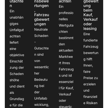
passi
nur 
utachte
nsbewe
achten
gbewert
n
rtungen
ung
ert 
weiter
Ein
,
beim
Ein
und 
empfe
professio
Fahrzeu
Kauf,
unabhän
ich 
hlen!
gbewert
nelles
Verkauf
war 
giges
ungen
oder
Wertguta
leasing
bei 
Neutrale
Unfallgut
chten
Eine
Herr 
Schaden
achten
bestimmt
fundierte
Boz 
-
liefert
den
sehr 
Fahrzeug
Gutachte
eine
aktuellen
gut 
bewertun
n sind
objektive
Marktwe
auf 
g hilft
von
Einschät
rt Ihres
gehob
Ihnen,
wesentlic
zung der
Fahrzeug
en.Ein 
faire
her
Schaden
sehr 
s und ist
Preise zu
Bedeutu
shöhe
guter 
essenziel
erzielen
ng bei
und dient
Sach
l für Kauf,
und
der
als
verstä
Verkauf
finanziell
Unfallab
ndiger
Grundlag
oder
e Risiken
.
wicklung,
e für die
steuerlic