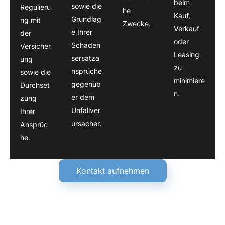
beim
sowie die
Regulieru
he
Kauf,
Grundlag
ng mit
Zwecke.
Verkauf
e Ihrer
der
oder
Schaden
Versicher
Leasing
sersatza
ung
zu
nsprüche
sowie die
minimiere
gegenüb
Durchset
n.
er dem
zung
Unfallver
Ihrer
ursacher.
Ansprüc
he.
Kontakt aufnehmen