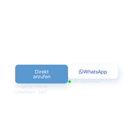
Situationen mit fachkundiger Beratung.
Unser Ziel ist es, Ihre Interessen zu
wahren und Ihnen den gesamten Prozess
so unkompliziert wie möglich zu
gestalten.
KONTAKTIEREN SIE UNS JETZT – IHR KFZ
GUTACHTER IN GREVENBROICH HILFT IHNEN
SOFORT!
Direkt
WhatsApp
anrufen
Wir sind online!
Dringende Hilfe bei
Unfallfällen - 24/7