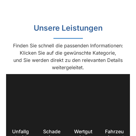
sehr 
ohne 
und 
schne
freund
Disku
zuverl
ll und 
lich,h
ssion 
ässig! 
kann 
Unsere Leistungen
at 
durch
Habe 
ich 
alles 
bereit
nur 
erklärt 
s 
weiter
Finden Sie schnell die passenden Informationen:
und 
mehr
empfe
Klicken Sie auf die gewünschte Kategorie,
mir 
ere 
hlen.
und Sie werden direkt zu den relevanten Details
sehr 
Schä
weitergeleitet.
gut 
den 
geholf
von 
en.Mir 
ihm 
ist 
bearb
sowa
eiten 
s  
lasse
zum 
n und 
ersten 
kann 
Mal 
ihn 
Unfallg
Schade
Wertgut
Fahrzeu