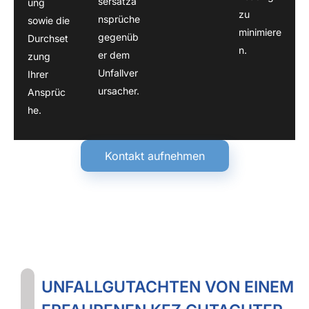
sersatza
ung
zu
nsprüche
sowie die
minimiere
gegenüb
Durchset
n.
er dem
zung
Unfallver
Ihrer
ursacher.
Ansprüc
he.
Kontakt aufnehmen
UNFALLGUTACHTEN VON EINEM