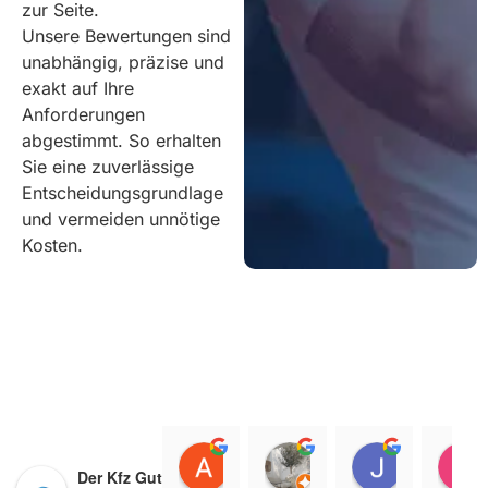
zur Seite.
Unsere Bewertungen sind
unabhängig, präzise und
exakt auf Ihre
Anforderungen
abgestimmt. So erhalten
Sie eine zuverlässige
Entscheidungsgrundlage
und vermeiden unnötige
Kosten.
Angela Pink
lara arslan
Joanna S
Der Kfz Gutachter
18:29 20 Jan 25
16:40 19 Dec 24
12:14 26 N