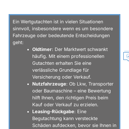
FAHRZEUGBEWERTUNG?
Ein Wertgutachten ist in vielen Situationen
sinnvoll, insbesondere wenn es um besondere
Fahrzeuge oder bedeutende Entscheidungen
geht:
Oldtimer
: Der Marktwert schwankt
häufig. Mit einem professionellen
Gutachten erhalten Sie eine
R
verlässliche Grundlage für
ü
c
Versicherung oder Verkauf.
k
Nutzfahrzeuge
: Ob Lkw, Transporter
r
oder Baumaschine – eine Bewertung
u
F
f
hilft Ihnen, den richtigen Preis beim
A
a
Kauf oder Verkauf zu erzielen.
Q
n
Leasing-Rückgabe
: Eine
f
Begutachtung kann versteckte
r
a
Schäden aufdecken, bevor sie Ihnen in