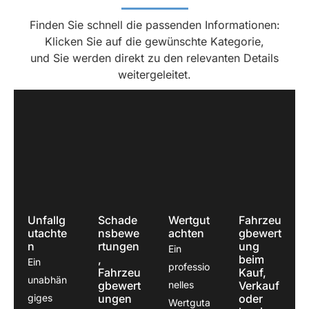
erklärt 
s 
weiter
Finden Sie schnell die passenden Informationen:
und 
mehr
empfe
Klicken Sie auf die gewünschte Kategorie,
mir 
ere 
hlen.
und Sie werden direkt zu den relevanten Details
sehr 
Schä
weitergeleitet.
gut 
den 
geholf
von 
en.Mir 
ihm 
ist 
bearb
sowa
eiten 
s  
lasse
zum 
n und 
ersten 
kann 
Mal 
ihn 
Unfallg
Schade
Wertgut
Fahrzeu
passi
nur 
utachte
nsbewe
achten
gbewert
n
rtungen
ung
ert 
weiter
Ein
,
beim
Ein
und 
empfe
professio
Fahrzeu
Kauf,
unabhän
ich 
hlen!
gbewert
nelles
Verkauf
war 
giges
ungen
oder
Wertguta