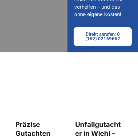
verhelfen – und das
ohne eigene Kosten!
Direkt anrufen:
0
(152) 02169662
UNSERE ERFAHRUNG ALS
UNFALLGUTACHTER SCHÜTZT IHRE
ANSPRÜCHE UND IHR BUDGET
Präzise
Unfallgutacht
Gutachten
er in Wiehl –