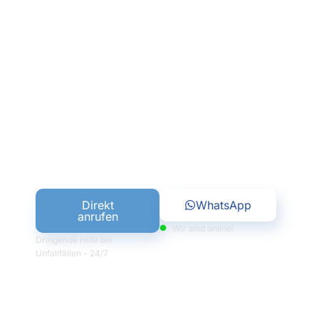
genau richtig! Wir erstellen detaillierte
Gutachten und begleiten Sie kompetent
durch alle Prozesse rund um
Schadensfälle. Unser Ziel ist es, Ihre
Ansprüche zu sichern und Ihnen den
gesamten Ablauf so unkompliziert wie
möglich zu gestalten.
KONTAKTIEREN SIE UNS JETZT – IHR KFZ
GUTACHTER IN WIEHL STEHT IHNEN ZUR
SEITE!
Direkt
WhatsApp
anrufen
Wir sind online!
Dringende Hilfe bei
Unfallfällen - 24/7