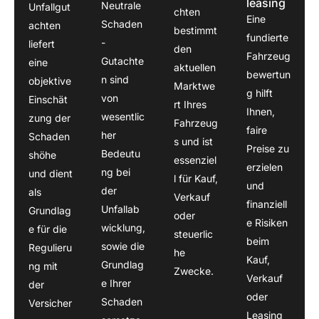
leasing
bei 
Neutrale
Unfallgut
chten
Eine
Herr 
Schaden
achten
bestimmt
fundierte
Boz 
-
liefert
den
sehr 
Fahrzeug
Gutachte
eine
aktuellen
gut 
bewertun
n sind
objektive
Marktwe
auf 
g hilft
von
Einschät
rt Ihres
gehob
Ihnen,
wesentlic
zung der
Fahrzeug
en.Ein 
faire
her
Schaden
sehr 
s und ist
Preise zu
Bedeutu
shöhe
guter 
essenziel
erzielen
ng bei
und dient
Sach
l für Kauf,
und
der
als
verstä
Verkauf
finanziell
Unfallab
ndiger
Grundlag
oder
e Risiken
.
wicklung,
e für die
steuerlic
beim
sowie die
Regulieru
he
Kauf,
Grundlag
ng mit
Zwecke.
Verkauf
e Ihrer
der
oder
Schaden
Versicher
Leasing