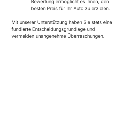
Bewertung ermöglicht es Ihnen, den
besten Preis für Ihr Auto zu erzielen.
Mit unserer Unterstützung haben Sie stets eine
fundierte Entscheidungsgrundlage und
vermeiden unangenehme Überraschungen.
PKW GUTACHTER WIEHL – IHR
ZUVERLÄSSIGER PARTNER FÜR
FAHRZEUGBEWERTUNGEN
Sie benötigen einen erfahrenen Pkw
Gutachter in Wiehl? Dann sind Sie bei uns